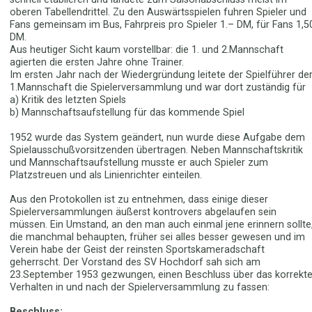
oberen Tabellendrittel. Zu den Auswärtsspielen fuhren Spieler und
Fans gemeinsam im Bus, Fahrpreis pro Spieler 1.– DM, für Fans 1,5
DM.
Aus heutiger Sicht kaum vorstellbar: die 1. und 2.Mannschaft
agierten die ersten Jahre ohne Trainer.
Im ersten Jahr nach der Wiedergründung leitete der Spielführer de
1.Mannschaft die Spielerversammlung und war dort zuständig für
a) Kritik des letzten Spiels
b) Mannschaftsaufstellung für das kommende Spiel
1952 wurde das System geändert, nun wurde diese Aufgabe dem
Spielausschußvorsitzenden übertragen. Neben Mannschaftskritik
und Mannschaftsaufstellung musste er auch Spieler zum
Platzstreuen und als Linienrichter einteilen.
Aus den Protokollen ist zu entnehmen, dass einige dieser
Spielerversammlungen äußerst kontrovers abgelaufen sein
müssen. Ein Umstand, an den man auch einmal jene erinnern sollte
die manchmal behaupten, früher sei alles besser gewesen und im
Verein habe der Geist der reinsten Sportskameradschaft
geherrscht. Der Vorstand des SV Hochdorf sah sich am
23.September 1953 gezwungen, einen Beschluss über das korrekt
Verhalten in und nach der Spielerversammlung zu fassen:
Beschluss: