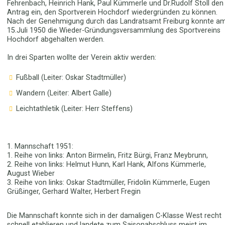
Fehrenbach, Heinrich Hank, Paul Kümmerle und Dr.Rudolf Stoll den
Antrag ein, den Sportverein Hochdorf wiedergründen zu können.
Nach der Genehmigung durch das Landratsamt Freiburg konnte a
15.Juli 1950 die Wieder-Gründungsversammlung des Sportvereins
Hochdorf abgehalten werden.
In drei Sparten wollte der Verein aktiv werden:
Fußball (Leiter: Oskar Stadtmüller)
Wandern (Leiter: Albert Galle)
Leichtathletik (Leiter: Herr Steffens)
1. Mannschaft 1951:
1. Reihe von links: Anton Birmelin, Fritz Bürgi, Franz Meybrunn,
2. Reihe von links: Helmut Hunn, Karl Hank, Alfons Kümmerle,
August Wieber
3. Reihe von links: Oskar Stadtmüller, Fridolin Kümmerle, Eugen
Grüßinger, Gerhard Walter, Herbert Fregin
Die Mannschaft konnte sich in der damaligen C-Klasse West recht
schnell etablieren und landete zum Saisonabschluss meist im